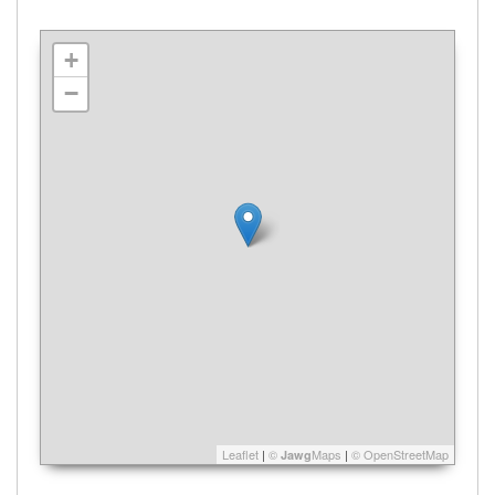
+
−
Leaflet
|
©
Maps
|
© OpenStreetMap
Jawg