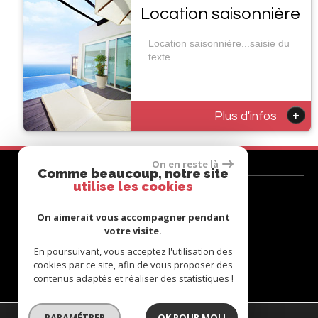
Location saisonnière
Location saisonnière...saisie du
texte
+
Plus d'infos
On en reste là
Comme beaucoup, notre site
Contactez-nous
utilise les cookies
Tél :
04 93 30 15 15
On aimerait vous accompagner pendant
E-mail :
contact@azur-accomodation.fr
votre visite.
Adresse :
3 rue Mimosas residence
En poursuivant, vous acceptez l'utilisation des
06400 Cannes
cookies par ce site, afin de vous proposer des
contenus adaptés et réaliser des statistiques !
PARAMÉTRER
OK POUR MOI !